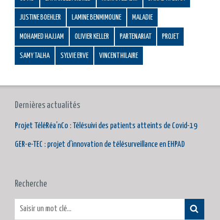
JUSTINE BOEHLER
LAMINE BENMIMOUNE
MALADIE
MOHAMED HAJJAM
OLIVIER KELLER
PARTENARIAT
PROJET
SAMY TALHA
SYLVIE ERVE
VINCENT HILAIRE
Dernières actualités
Projet TéléRéa’nCo : Télésuivi des patients atteints de Covid-19
GER-e-TEC : projet d’innovation de télésurveillance en EHPAD
Recherche