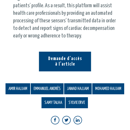
patients’ profile. As a result, this platform will assist
health care professionals by providing an automated
processing of these sensors’ transmitted data in order
to detect and report signs of cardiac decompensation
early or wrong adherence to therapy.
Demande d’accès
à l’article
AMIR HAJJAM
EMMANUEL ANDRÈS
JAWAD HAJJAM
MOHAMED HAJJAM
SAMY TALHA
SYLVIE ERVE