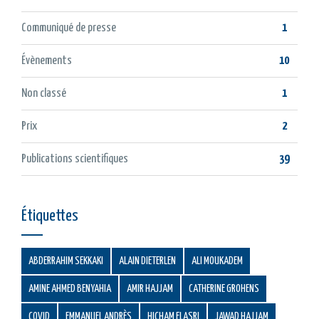
Communiqué de presse
1
Évènements
10
Non classé
1
Prix
2
Publications scientifiques
39
Étiquettes
ABDERRAHIM SEKKAKI
ALAIN DIETERLEN
ALI MOUKADEM
AMINE AHMED BENYAHIA
AMIR HAJJAM
CATHERINE GROHENS
COVID
EMMANUEL ANDRÈS
HICHAM ELASRI
JAWAD HAJJAM