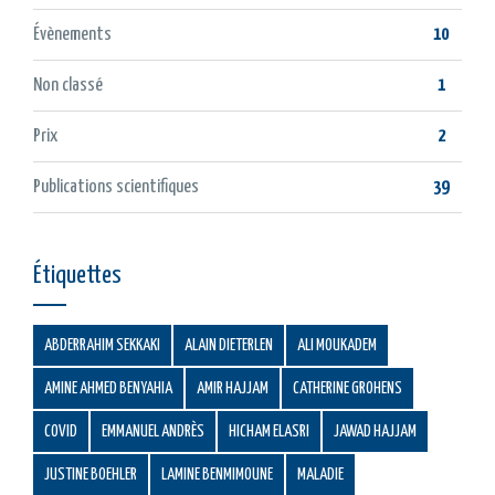
Évènements
10
Non classé
1
Prix
2
Publications scientifiques
39
Étiquettes
ABDERRAHIM SEKKAKI
ALAIN DIETERLEN
ALI MOUKADEM
AMINE AHMED BENYAHIA
AMIR HAJJAM
CATHERINE GROHENS
COVID
EMMANUEL ANDRÈS
HICHAM ELASRI
JAWAD HAJJAM
JUSTINE BOEHLER
LAMINE BENMIMOUNE
MALADIE