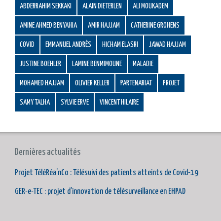
ABDERRAHIM SEKKAKI
ALAIN DIETERLEN
ALI MOUKADEM
AMINE AHMED BENYAHIA
AMIR HAJJAM
CATHERINE GROHENS
COVID
EMMANUEL ANDRÈS
HICHAM ELASRI
JAWAD HAJJAM
JUSTINE BOEHLER
LAMINE BENMIMOUNE
MALADIE
MOHAMED HAJJAM
OLIVIER KELLER
PARTENARIAT
PROJET
SAMY TALHA
SYLVIE ERVE
VINCENT HILAIRE
Dernières actualités
Projet TéléRéa’nCo : Télésuivi des patients atteints de Covid-19
GER-e-TEC : projet d’innovation de télésurveillance en EHPAD